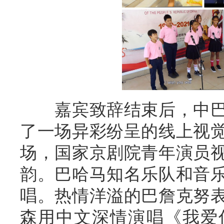
嘉宾致辞结束后，中巴
了一场异彩纷呈的线上视
场，国家京剧院青年演员
韵。巴哈马知名乐队和音
唱。热情洋溢的巴詹克努
森用中文深情演唱《我爱