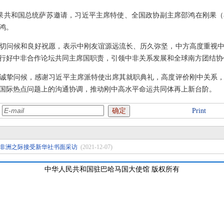
，应刚果共和国总统萨苏邀请，习近平主席特使、全国政协副主席邵鸿在刚果
鸿。
切问候和良好祝愿，表示中刚友谊源远流长、历久弥坚，中方高度重视
行好中非合作论坛共同主席国职责，引领中非关系发展和全球南方团结协
诚挚问候，感谢习近平主席派特使出席其就职典礼，高度评价刚中关系
国际热点问题上的沟通协调，推动刚中高水平命运共同体再上新台阶。
:
Print
非洲之际接受新华社书面采访
(2021-12-07)
中华人民共和国驻巴哈马国大使馆 版权所有