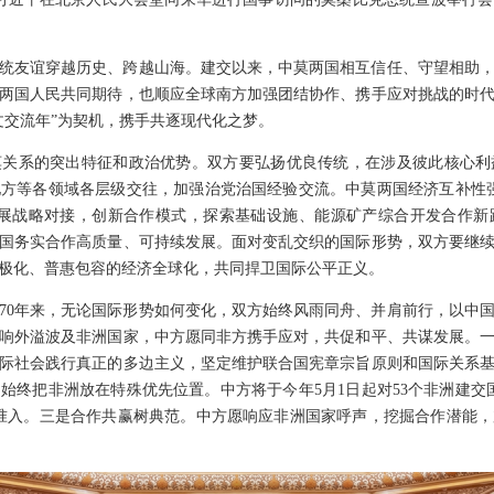
统友谊穿越历史、跨越山海。建交以来，中莫两国相互信任、守望相助
两国人民共同期待，也顺应全球南方加强团结协作、携手应对挑战的时
人文交流年”为契机，携手共逐现代化之梦。
莫关系的突出特征和政治优势。双方要弘扬优良传统，在涉及彼此核心利
方等各领域各层级交往，加强治党治国经验交流。中莫两国经济互补性
发展战略对接，创新合作模式，探索基础设施、能源矿产综合开发合作新
国务实合作高质量、可持续发展。面对变乱交织的国际形势，双方要继
极化、普惠包容的经济全球化，共同捍卫国际公平正义。
70年来，无论国际形势如何变化，双方始终风雨同舟、并肩前行，以中
响外溢波及非洲国家，中方愿同非方携手应对，共促和平、共谋发展。
际社会践行真正的多边主义，坚定维护联合国宪章宗旨原则和国际关系
始终把非洲放在特殊优先位置。中方将于今年5月1日起对53个非洲建交
准入。三是合作共赢树典范。中方愿响应非洲国家呼声，挖掘合作潜能