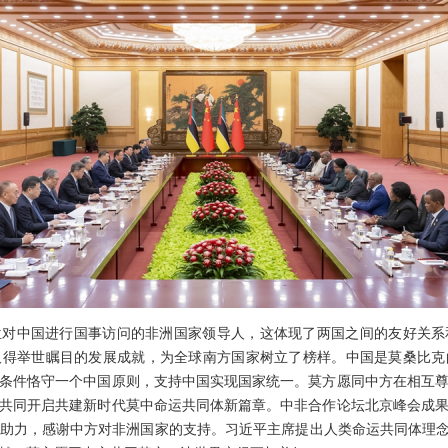
位对中国进行国事访问的非洲国家领导人，这体现了两国之间的友好关系
取得举世瞩目的发展成就，为全球南方国家树立了榜样。中国是莫桑比克
条件恪守一个中国原则，支持中国实现国家统一。莫方愿同中方在相互
共同开启共建新时代莫中命运共同体新篇章。中非合作论坛北京峰会成
助力，感谢中方对非洲国家的支持。习近平主席提出人类命运共同体理念