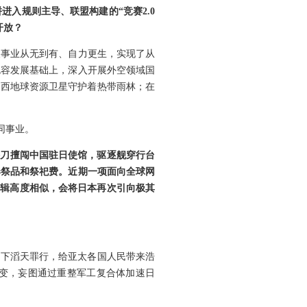
进入规则主导、联盟构建的“竞赛2.0
开放？
天事业从无到有、自力更生，实现了从
包容发展基础上，深入开展外空领域国
巴西地球资源卫星守护着热带雨林；在
同事业。
持刀擅闯中国驻日使馆，驱逐舰穿行台
奉祭品和祭祀费。近期一项面向全球网
逻辑高度相似，会将日本再次引向极其
犯下滔天罪行，给亚太各国人民带来浩
变，妄图通过重整军工复合体加速日