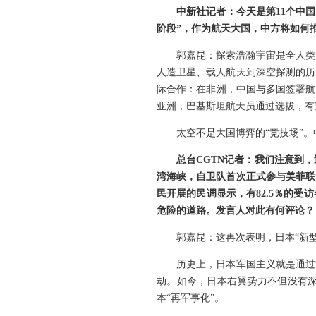
中新社记者：今天是第11个中
阶段”，作为航天大国，中方将如何
郭嘉昆：探索浩瀚宇宙是全人类
人造卫星、载人航天到深空探测的历
际合作：在非洲，中国与多国签署航
亚洲，巴基斯坦航天员通过选拔，有
太空不是大国博弈的“竞技场”
总台CGTN记者：我们注意到
湾海峡，自卫队首次正式参与美菲联
民开展的民调显示，有82.5％的
危险的道路。发言人对此有何评论？
郭嘉昆：这再次表明，日本“新
历史上，日本军国主义就是通过
劫。如今，日本右翼势力不但没有
本“再军事化”。