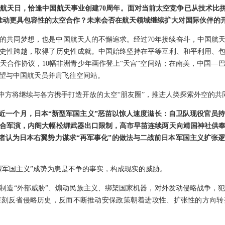
国航天日，恰逢中国航天事业创建70周年。面对当前太空竞争已从技术比拼
推动更具包容性的太空合作？未来会否在航天领域继续扩大对国际伙伴的
的共同梦想，也是中国航天人的不懈追求。经过70年接续奋斗，中国航
史性跨越，取得了历史性成就。中国始终坚持在平等互利、和平利用、
天合作协议，10幅非洲青少年画作登上“天宫”空间站；在南美，中国—
望与中国航天员并肩飞往空间站。
。中方将继续与各方携手打造开放的太空“朋友圈”，推进人类探索外空的共
，近一个月，日本“新型军国主义”恶苗以惊人速度滋长：自卫队现役官员
合军演，内阁大幅松绑武器出口限制，高市早苗连续两天向靖国神社供
受访者认为日本右翼势力谋求“再军事化”的做法与二战前日本军国主义扩张
型军国主义”成势为患是不争的事实，构成现实的威胁。
制造“外部威胁”、煽动民族主义、绑架国家机器，对外发动侵略战争，
深刻反省侵略历史，反而不断推动安保政策朝着进攻性、扩张性的方向转