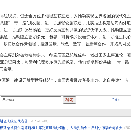
组织携手促进全方位多领域互联互通，为推动实现世界各国的现代化注
共建“一带一路”朋友圈。进一步加强设施联通，扎实推进构建陆海内外
。进一步提升贸易畅通，更好发展互利共赢的经贸伙伴关系，推动建立
渠道，推动建立更加多元、包容、可持续的投融资体系。进一步促进民
一步拓展合作新领域，推进健康、绿色、数字、创新等合作，开拓共同发
主席别尔德穆哈梅多夫，印度尼西亚总统佐科，老挝国家主席通伦，塞
亚总理阿比，匈牙利总理欧尔班先后致辞。他们积极评价共建“一带一路
同发展。
通，建设开放型世界经济”，由国家发展改革委主办。来自共建“一带
:
Print
斯坦高级别代表团
(2023-10-16)
根廷总统费尔南德斯和土库曼斯坦民族领袖、人民委员会主席别尔德穆哈梅多夫
(202